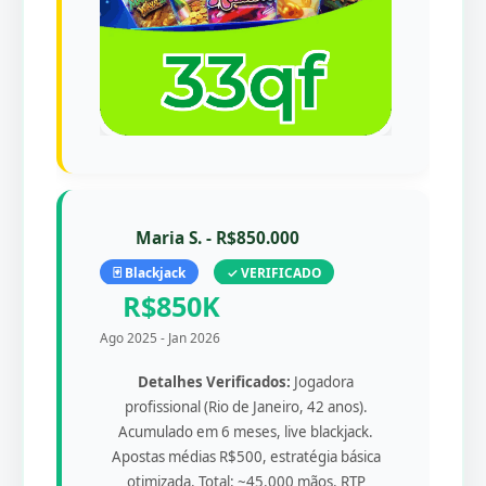
Maria S. - R$850.000
🃏 Blackjack
✓ VERIFICADO
R$850K
Ago 2025 - Jan 2026
Detalhes Verificados:
Jogadora
profissional (Rio de Janeiro, 42 anos).
Acumulado em 6 meses, live blackjack.
Apostas médias R$500, estratégia básica
otimizada. Total: ~45.000 mãos. RTP