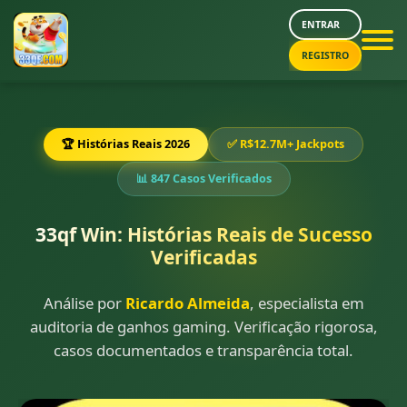
ENTRAR
REGISTRO
🏆 Histórias Reais 2026
✅ R$12.7M+ Jackpots
📊 847 Casos Verificados
33qf Win: Histórias Reais de Sucesso
Verificadas
Análise por
Ricardo Almeida
, especialista em
auditoria de ganhos gaming. Verificação rigorosa,
casos documentados e transparência total.