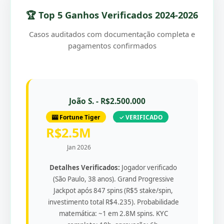
🏆 Top 5 Ganhos Verificados 2024-2026
Casos auditados com documentação completa e
pagamentos confirmados
João S. - R$2.500.000
🎰 Fortune Tiger
✓ VERIFICADO
R$2.5M
Jan 2026
Detalhes Verificados:
Jogador verificado
(São Paulo, 38 anos). Grand Progressive
Jackpot após 847 spins (R$5 stake/spin,
investimento total R$4.235). Probabilidade
matemática: ~1 em 2.8M spins. KYC