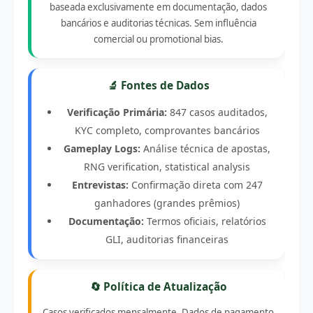
baseada exclusivamente em documentação, dados
bancários e auditorias técnicas. Sem influência
comercial ou promotional bias.
🔬 Fontes de Dados
Verificação Primária:
847 casos auditados,
KYC completo, comprovantes bancários
Gameplay Logs:
Análise técnica de apostas,
RNG verification, statistical analysis
Entrevistas:
Confirmação direta com 247
ganhadores (grandes prêmios)
Documentação:
Termos oficiais, relatórios
GLI, auditorias financeiras
🔄 Política de Atualização
Casos verificados mensalmente. Dados de pagamento