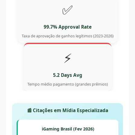
✅
99.7% Approval Rate
Taxa de aprovação de ganhos legítimos (2023-2026)
⚡
5.2 Days Avg
Tempo médio pagamento (grandes prêmios)
📰 Citações em Mídia Especializada
iGaming Brasil (Fev 2026)