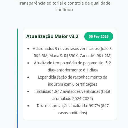
Transparência editorial e controle de qualidade
contínuo
Atualização Maior v3.2
06 Fev 2026
Adicionados 3 novos casos verificados (João S.
R$2.5M, Maria S. R$850K, Carlos M. R$1.2M)
Atualizado tempo médio de pagamento: 5.2
dias (anteriormente 6.1 dias)
Expandida seção de reconhecimento da
indústria com 6 certificações
Incluídas 1.847 avaliações verificadas (total
acumulado 2024-2026)
Taxa de aprovação atualizada: 99.7% (847
casos auditados)