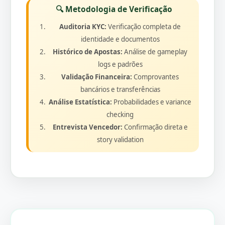
🔍 Metodologia de Verificação
Auditoria KYC:
Verificação completa de
identidade e documentos
Histórico de Apostas:
Análise de gameplay
logs e padrões
Validação Financeira:
Comprovantes
bancários e transferências
Análise Estatística:
Probabilidades e variance
checking
Entrevista Vencedor:
Confirmação direta e
story validation