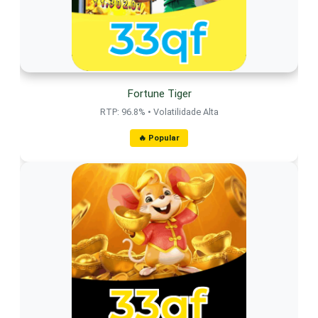
Fortune Tiger
RTP: 96.8% • Volatilidade Alta
🔥 Popular