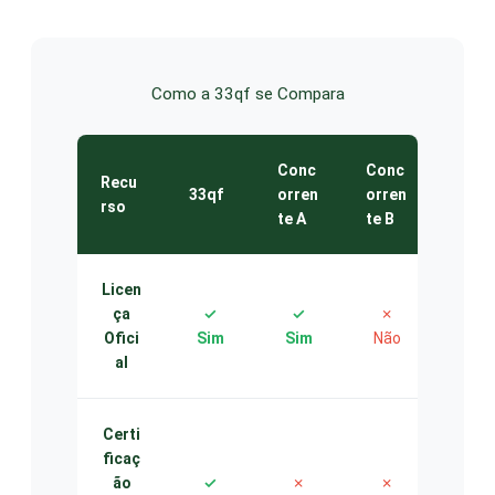
Como a 33qf se Compara
Conc
Conc
Recu
33qf
orren
orren
rso
te A
te B
Licen
ça
✓
✓
✗
Ofici
Sim
Sim
Não
al
Certi
ficaç
ão
✓
✗
✗