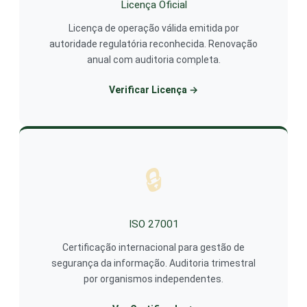
Licença Oficial
Licença de operação válida emitida por
autoridade regulatória reconhecida. Renovação
anual com auditoria completa.
Verificar Licença →
🔒
ISO 27001
Certificação internacional para gestão de
segurança da informação. Auditoria trimestral
por organismos independentes.