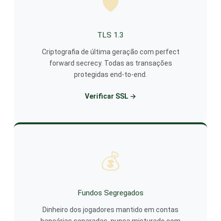
🛡️
TLS 1.3
Criptografia de última geração com perfect
forward secrecy. Todas as transações
protegidas end-to-end.
Verificar SSL →
💰
Fundos Segregados
Dinheiro dos jogadores mantido em contas