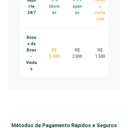
Supo
✓ 5
✓ PT
Horári
rte
Idiom
apen
o
24/7
as
as
come
rcial
Bônu
s de
Boas
R$
R$
R$
-
5.000
2.000
1.500
Vinda
s
Métodos de Pagamento Rápidos e Seguros