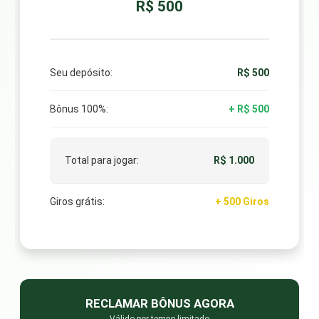
R$ 500
Seu depósito:
R$ 500
Bônus 100%:
+ R$ 500
Total para jogar:
R$ 1.000
Giros grátis:
+ 500 Giros
RECLAMAR BÔNUS AGORA