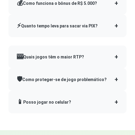
💰
+
Como funciona o bônus de R$ 5.000?
⚡
+
Quanto tempo leva para sacar via PIX?
🎰
+
Quais jogos têm o maior RTP?
🛡️
+
Como proteger-se de jogo problemático?
📱
+
Posso jogar no celular?