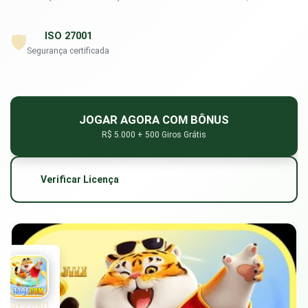
ISO 27001
🛡️
Segurança certificada
JOGAR AGORA COM BÔNUS
R$ 5.000 + 500 Giros Grátis
Verificar Licença