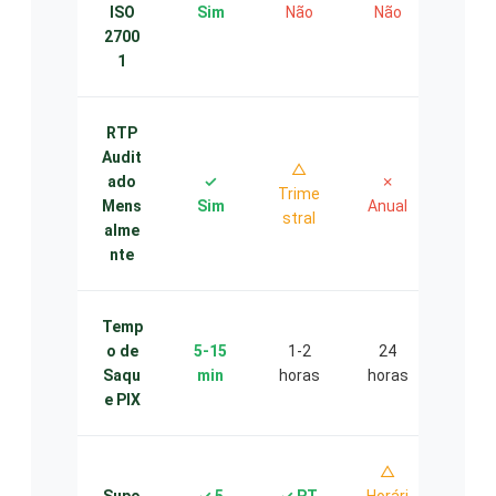
ISO
Sim
Não
Não
2700
1
RTP
Audit
△
ado
✓
✗
Trime
Mens
Sim
Anual
stral
alme
nte
Temp
o de
5-15
1-2
24
Saqu
min
horas
horas
e PIX
△