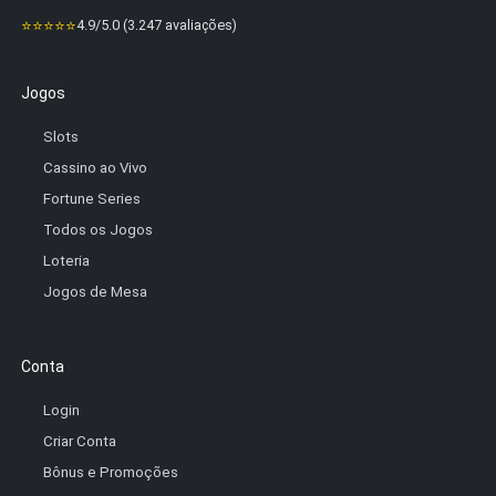
⭐⭐⭐⭐⭐
4.9/5.0 (3.247 avaliações)
Jogos
Slots
Cassino ao Vivo
Fortune Series
Todos os Jogos
Loteria
Jogos de Mesa
Conta
Login
Criar Conta
Bônus e Promoções