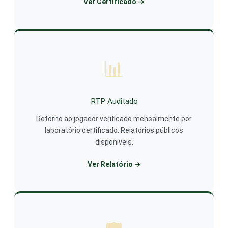
Ver Certificado →
📊
RTP Auditado
Retorno ao jogador verificado mensalmente por
laboratório certificado. Relatórios públicos
disponíveis.
Ver Relatório →