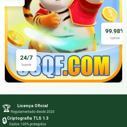
ISO 27001
99.98%
Uptime
24/7
Suporte
Licença Oficial
🏆
Regulamentado desde 2020
Criptografia TLS 1.3
🔒
Dados 100% protegidos